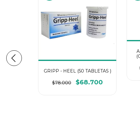
A
(
 FRESHLY
GRIPP - HEEL (50 TABLETAS )
, Bebida
 Tisanas)
$68.700
$78.000
.800