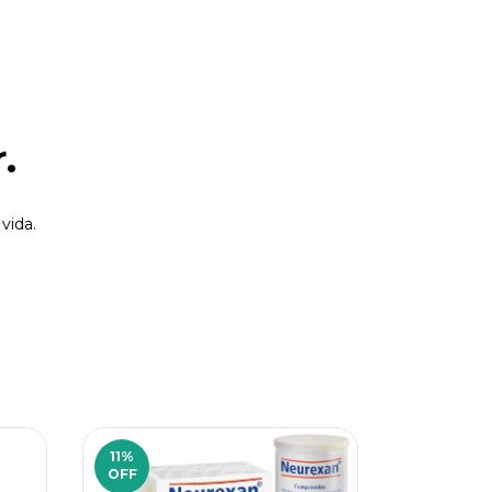
.
vida.
11
%
7
%
OFF
OFF