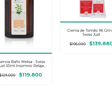
Crema de Tomillo 96 Grms
Swiss Just
$139.88
$195.000
encia Baño Melisa - Swiss
ust 50ml Insomnio Relaja
Hiperactividad
$119.800
$129.000