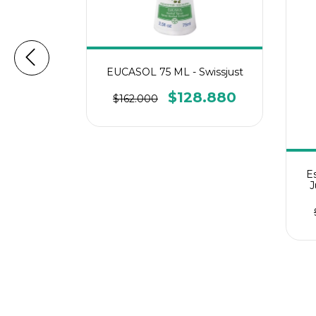
EUCASOL 75 ML - Swissjust
rd 30 ml
$128.880
$162.000
HEEL
.800
Es
J