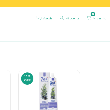
0
Ayuda
Mi cuenta
Mi carrito
13
%
7
%
OFF
OFF