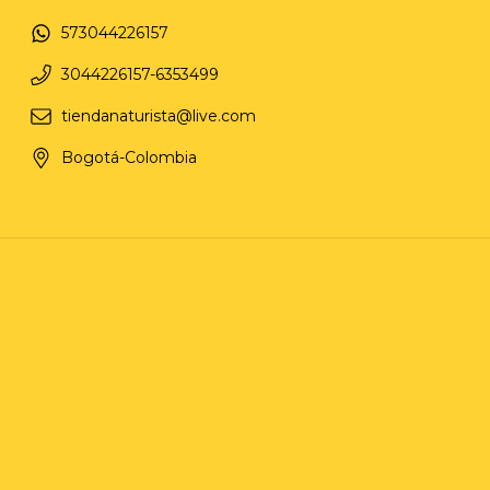
573044226157
3044226157-6353499
tiendanaturista@live.com
Bogotá-Colombia