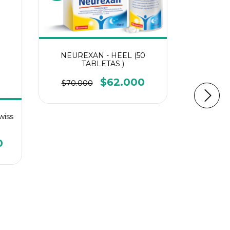
NEUREXAN - HEEL (50
TABLETAS )
$62.000
$70.000
wiss
0
Esencia 
Just 50
H
$129.0