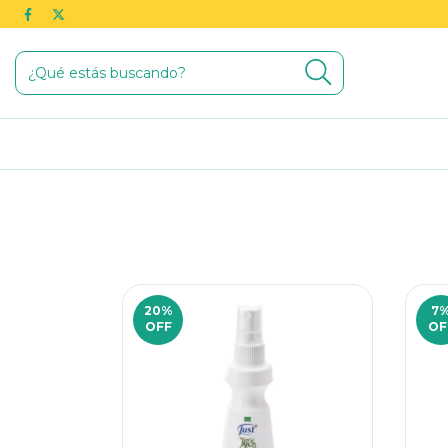
20
%
7
OFF
OF