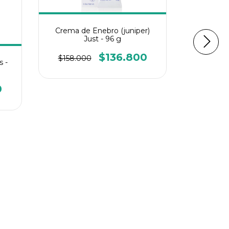
ENGYS
TABL
Crema de Enebro (juniper)
Just - 96 g
$89.8
$136.800
$158.000
 -
0