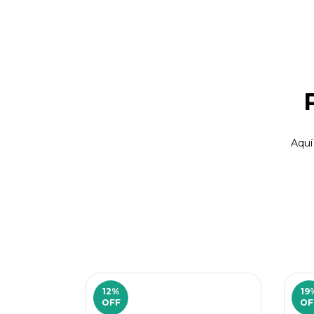
Aquí
12
%
19
OFF
OF