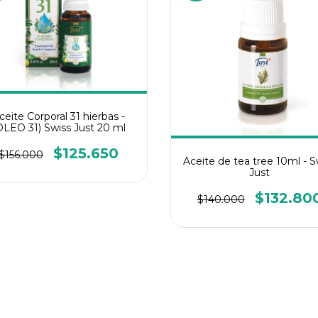
ceite Corporal 31 hierbas -
OLEO 31) Swiss Just 20 ml
$125.650
$156.000
Aceite de tea tree 10ml - S
Just
$132.80
$140.000