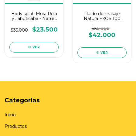
Body splah Mora Roja
Fluido de masaje
y Jabuticaba - Natura
Natura EKOS 100
Tododia 200 ml
grms
$23.500
$50.000
$35.000
$42.000
VER
VER
Categorías
Inicio
Productos