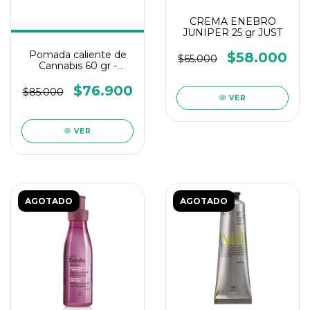
CREMA ENEBRO
JUNIPER 25 gr JUST
Pomada caliente de
$58.000
$65.000
Cannabis 60 gr -
CANNADROP
$76.900
$85.000
VER
VER
AGOTADO
AGOTADO