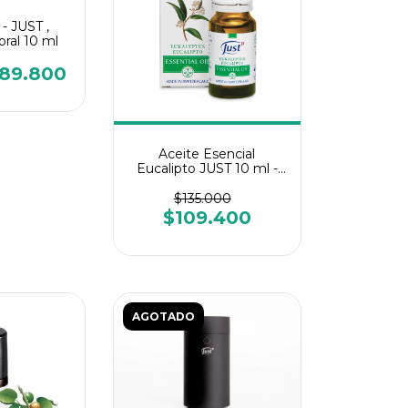
- JUST ,
oral 10 ml
89.800
Aceite Esencial
Eucalipto JUST 10 ml -
Swiss Just
$135.000
$109.400
AGOTADO