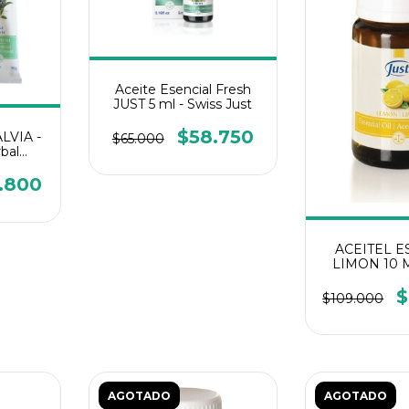
Aceite Esencial Fresh
JUST 5 ml - Swiss Just
$58.750
LVIA -
$65.000
rbal
.800
ACEITEL E
LIMON 10 M
$
$109.000
AGOTADO
AGOTADO