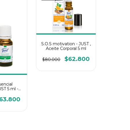
S.O.S motivation - JUST ,
Aceite Corporal 5 ml
$62.800
$80.000
sencial
UST 5 ml -
Just
63.800