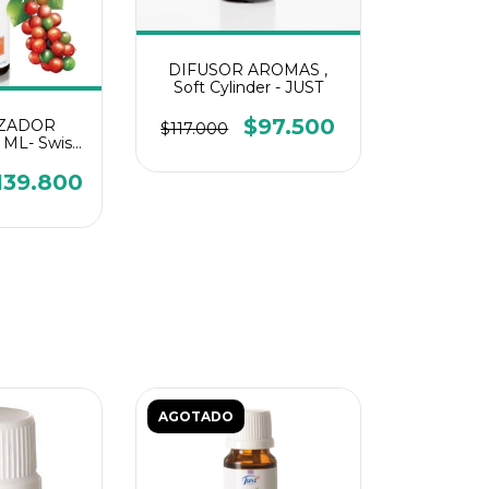
DIFUSOR AROMAS ,
Soft Cylinder - JUST
$97.500
IZADOR
$117.000
ML- Swiss
t
139.800
AGOTADO