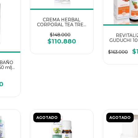
CREMA HERBAL
CORPORAL TEA TREE
Manuca & Rosalina 60 g-
Swiss Just
$148.000
REVITAL
$110.880
GUDUCHI 10 
Jus
$
$163.000
 BAÑO
0 ml) -
0
AGOTADO
AGOTADO