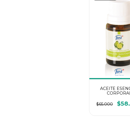
ACEITE ESEN
CORPORA
BERGAMOTA - 
Just
$58
$65.000