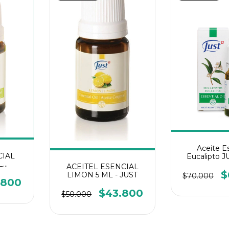
Aceite E
CIAL
Eucalipto J
L
Swiss 
ACEITEL ESENCIAL
Swiss
$
LIMON 5 ML - JUST
$70.000
.800
$43.800
$50.000