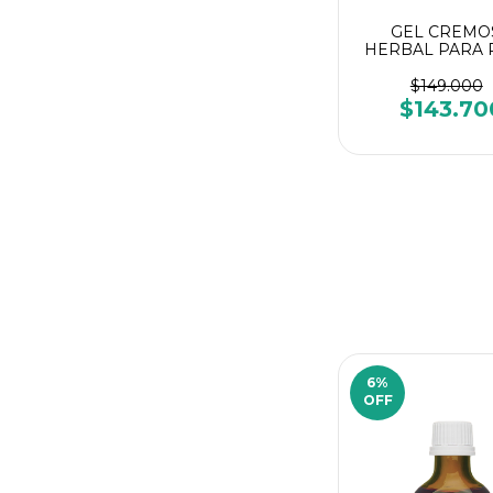
GEL CREMO
HERBAL PARA P
PIERNAS VENEN
JUST 60 gr - Swi
$149.000
$143.70
6
%
OFF