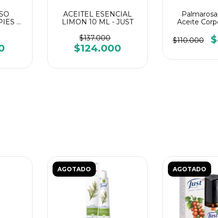
SO
ACEITEL ESENCIAL
Palmarosa 
IES Y
LIMON 10 ML - JUST
Aceite Corp
 GEL-
ss Just
$137.000
$
$110.000
0
$124.000
AGOTADO
AGOTADO