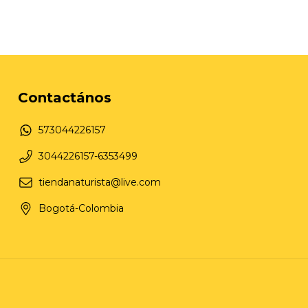
Contactános
573044226157
3044226157-6353499
tiendanaturista@live.com
Bogotá-Colombia