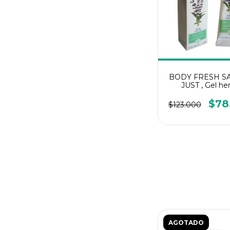
BODY FRESH SA
JUST , Gel he
Corporal
$78
$123.000
AGOTADO