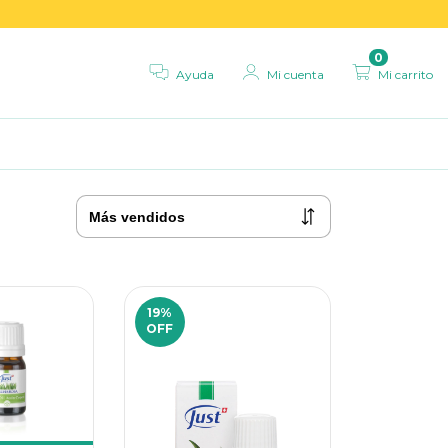
0
Ayuda
Mi cuenta
Mi carrito
19
%
OFF