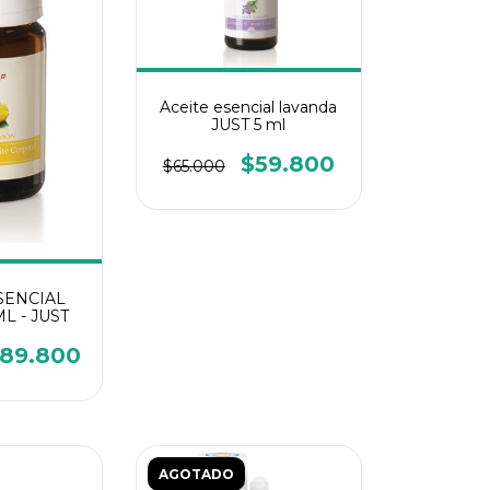
Aceite esencial lavanda
JUST 5 ml
$59.800
$65.000
SENCIAL
L - JUST
89.800
AGOTADO