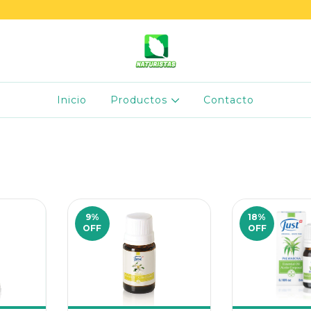
Inicio
Productos
Contacto
9
%
18
%
OFF
OFF