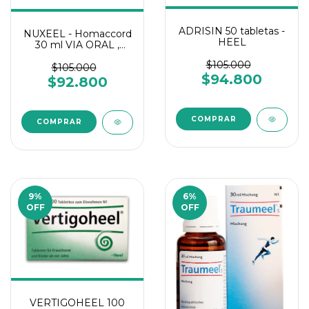
ADRISIN 50 tabletas -
NUXEEL - Homaccord
HEEL
30 ml VIA ORAL ,
HEEL
$105.000
$105.000
$94.800
$92.800
9
%
6
%
OFF
OFF
VERTIGOHEEL 100