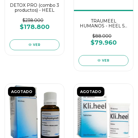
DETOX PRO (combo 3
productos) - HEEL
$238.000
TRAUMEEL
HUMANOS - HEEL 50
$178.800
COMPRIMIDOS
$88.000
$79.960
VER
VER
AGOTADO
AGOTADO