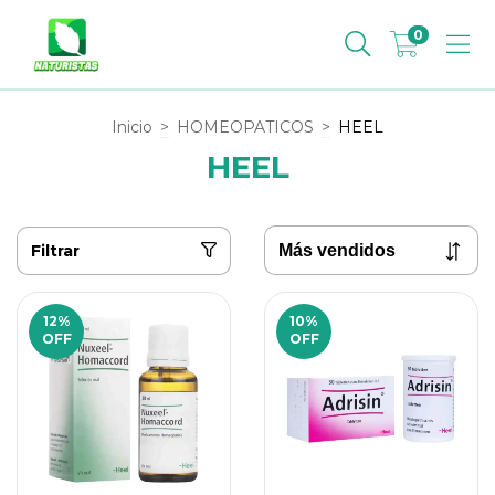
0
Inicio
>
HOMEOPATICOS
>
HEEL
HEEL
Filtrar
12
%
10
%
OFF
OFF